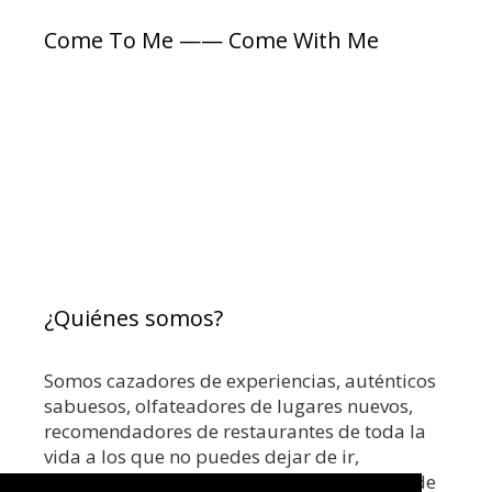
í
t
Come To Me —— Come With Me
a
a
s
s
¿Quiénes somos?
Somos cazadores de experiencias, auténticos
sabuesos, olfateadores de lugares nuevos,
recomendadores de restaurantes de toda la
vida a los que no puedes dejar de ir,
coctelerías top o los mejores rooftops. Donde