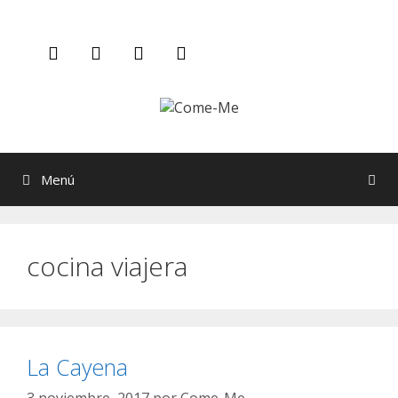
Saltar
al
contenido
Menú
cocina viajera
La Cayena
3 noviembre, 2017
por
Come-Me