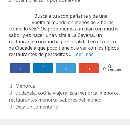
Busca a tu acompañante y da una
vuelta al mundo en menos de 2 horas,
¿cómo lo véis? Os proponemos un plan con mucho
sabor y es hacer una visita a La Cayena, un
restaurante con mucha personalidad en el centro
de Ciudadela que poco tiene que ver con los típicos
restaurantes de pescaditos …
Leer más
L
a
C
0
Compartir
Compartir
Twittear
+1
COMPARTIR
a
y
C
Menorca
e
n
a
E
ciudadela
,
cocina viajera
,
isla menorca
,
menorca
,
a
restaurantes menorca
t
t
,
sabores del mundo
e
i
Deja un comentario
g
q
o
u
r
e