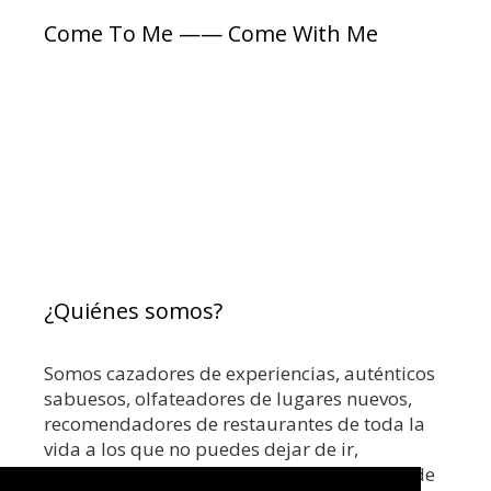
í
t
Come To Me —— Come With Me
a
a
s
s
¿Quiénes somos?
Somos cazadores de experiencias, auténticos
sabuesos, olfateadores de lugares nuevos,
recomendadores de restaurantes de toda la
vida a los que no puedes dejar de ir,
coctelerías top o los mejores rooftops. Donde