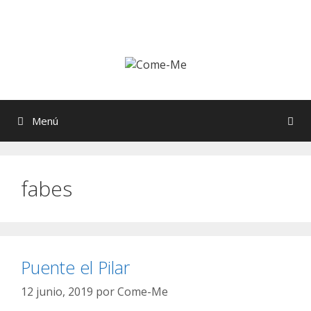
Saltar
al
contenido
Menú
fabes
Puente el Pilar
12 junio, 2019
por
Come-Me