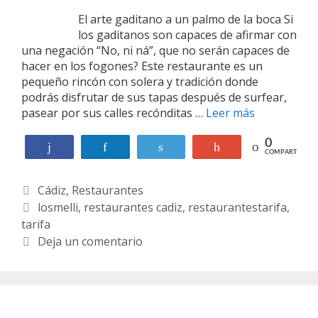
El arte gaditano a un palmo de la boca Si
los gaditanos son capaces de afirmar con
una negación “No, ni ná”, que no serán capaces de
hacer en los fogones? Este restaurante es un
pequeño rincón con solera y tradición donde
podrás disfrutar de sus tapas después de surfear,
pasear por sus calles recónditas …
Leer más
L
o
s
0
Compartir
Compartir
Twittear
+1
COMPARTIR
M
e
C
Cádiz
,
Restaurantes
l
l
a
E
losmelli
,
restaurantes cadiz
,
restaurantestarifa
,
i
tarifa
t
t
e
i
Deja un comentario
g
q
o
u
r
e
í
t