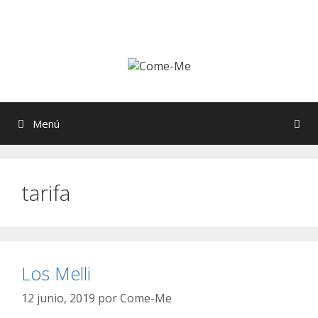
Saltar
al
contenido
Menú
tarifa
Los Melli
12 junio, 2019
por
Come-Me