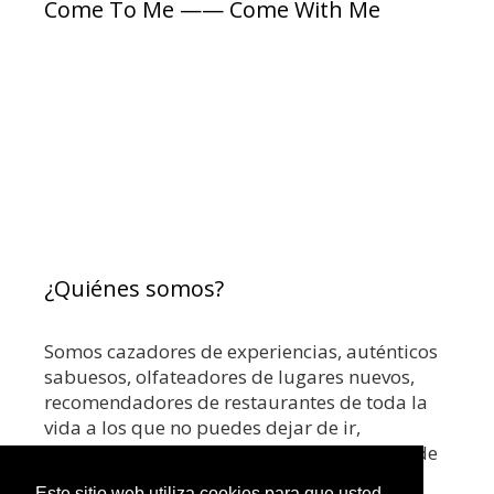
Come To Me —— Come With Me
a
a
s
s
¿Quiénes somos?
Somos cazadores de experiencias, auténticos
sabuesos, olfateadores de lugares nuevos,
recomendadores de restaurantes de toda la
vida a los que no puedes dejar de ir,
coctelerías top o los mejores rooftops. Donde
hay un buen sabor, ahí estamos nosotros.
Este sitio web utiliza cookies para que usted