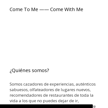
m
í
t
b
Come To Me —— Come With Me
a
a
u
s
s
r
g
u
e
s
a
s
d
e
M
¿Quiénes somos?
a
d
r
Somos cazadores de experiencias, auténticos
i
sabuesos, olfateadores de lugares nuevos,
d
recomendadores de restaurantes de toda la
vida a los que no puedes dejar de ir,
coctelerías top o los mejores rooftops. Donde