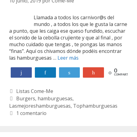
10 junio, 2019
por
Come-Me
Llamada a todos los carnivor@s del
mundo , a todos los que le gusta la carne
a punto, que les caiga ese queso fundido, escuchar
el sonido de la cebolla crujiente y que al final , por
mucho cuidado que tengas , te pongas las manos
“finas”. Aquí os chivamos dónde podéis encontrar
las hamburguesas …
Leer más
L
a
s
0
Compartir
Compartir
Twittear
+1
COMPARTIR
m
e
C
Listas Come-Me
j
o
a
E
Burgers
,
hamburguesas
,
r
Lasmejoreshamburguesas
t
t
,
Tophamburguesas
e
e
i
1 comentario
s
g
q
h
o
u
a
r
e