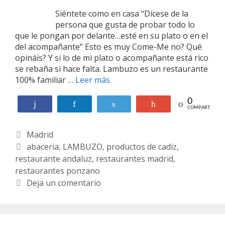
Siéntete como en casa “Dícese de la
persona que gusta de probar todo lo
que le pongan por delante…esté en su plato o en el
del acompañante” Esto es muy Come-Me no? Qué
opináis? Y si lo de mi plato o acompañante está rico
se rebaña si hace falta. Lambuzo es un restaurante
100% familiar …
Leer más
L
a
m
0
Compartir
Compartir
Twittear
+1
COMPARTIR
b
u
C
Madrid
z
o
a
E
abaceria
,
LAMBUZO
,
productos de cadiz
,
restaurante andaluz
t
t
,
restaurantes madrid
,
restaurantes ponzano
e
i
g
q
Deja un comentario
o
u
r
e
í
t