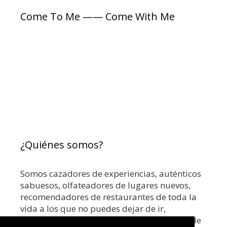
a
a
Come To Me —— Come With Me
s
s
¿Quiénes somos?
Somos cazadores de experiencias, auténticos
sabuesos, olfateadores de lugares nuevos,
recomendadores de restaurantes de toda la
vida a los que no puedes dejar de ir,
coctelerías top o los mejores rooftops. Donde