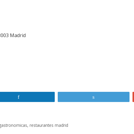
28003 Madrid
Compartir
Twittear
gastronomicas
,
restaurantes madrid