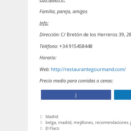
Familia, pareja, amigos
Info:
Dirección:
C/ Bretón de los Herreros 39, 
Teléfono:
+34 915458448
Horario:
Web:
http://restaurantegourmand.com/
Precio medio para comidas o cenas:
Compartir
C
Madrid
a
E
belga
,
madrid
,
mejillones
,
recomendaciones 
N
t
t
El Flaco