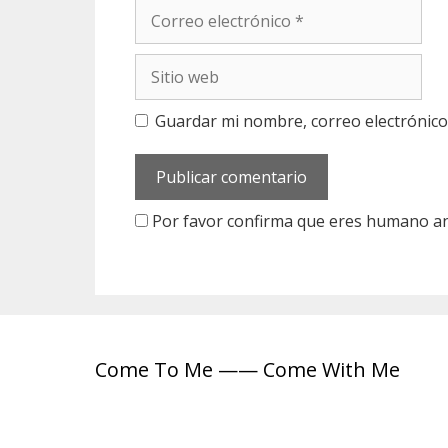
C
b
o
r
r
e
S
r
i
e
t
o
Guardar mi nombre, correo electrónico
i
e
o
l
w
e
e
c
b
Por favor confirma que eres humano a
t
r
ó
n
i
c
o
Come To Me —— Come With Me