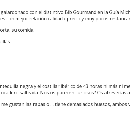
 galardonado con el distintivo Bib Gourmand en la Guía Mich
es con mejor relación calidad / precio y muy pocos restaur
orta, su comida.
illas
tequilla negra y el costillar ibérico de 43 horas ni más ni 
trocadero salteada. Nos os parecen curiosos? Os atreverías a
o me gustan las rapas o … tiene demasiados huesos, ambos va