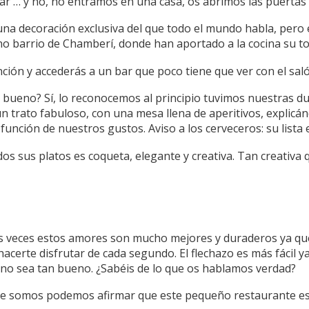
r … y no, no entramos en una casa, os abrimos las puertas d
 una decoración exclusiva del que todo el mundo habla, pero
o barrio de Chamberí, donde han aportado a la cocina su toq
nción y accederás a un bar que poco tiene que ver con el sal
 bueno? Sí, lo reconocemos al principio tuvimos nuestras du
n trato fabuloso, con una mesa llena de aperitivos, explicá
ción de nuestros gustos. Aviso a los cerveceros: su lista 
os sus platos es coqueta, elegante y creativa. Tan creativa
s veces estos amores son mucho mejores y duraderos ya qu
hacerte disfrutar de cada segundo. El flechazo es más fácil 
no sea tan bueno. ¿Sabéis de lo que os hablamos verdad?
e somos podemos afirmar que este pequeño restaurante es 