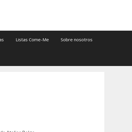
as
Listas Come-Me
Sobre nosotros