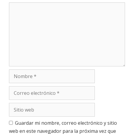
n
C
d
o
e
m
e
e
n
n
t
t
a
r
r
a
i
d
o
a
N
s
o
m
C
b
o
r
r
e
S
r
i
e
t
o
Guardar mi nombre, correo electrónico y sitio
i
e
web en este navegador para la próxima vez que
o