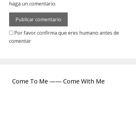
l
haga un comentario.
w
e
e
c
b
t
r
Por favor confirma que eres humano antes de
ó
comentar
n
i
c
o
Come To Me —— Come With Me