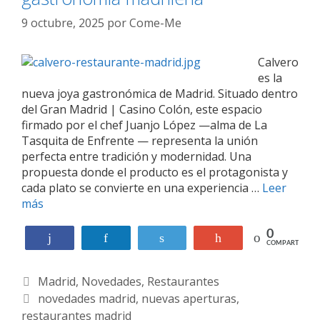
9 octubre, 2025
por
Come-Me
Calvero
es la
nueva joya gastronómica de Madrid. Situado dentro
del Gran Madrid | Casino Colón, este espacio
firmado por el chef Juanjo López —alma de La
Tasquita de Enfrente — representa la unión
perfecta entre tradición y modernidad. Una
propuesta donde el producto es el protagonista y
cada plato se convierte en una experiencia …
Leer
más
C
a
l
0
Compartir
Compartir
Twittear
+1
COMPARTIR
v
e
C
Madrid
,
Novedades
,
Restaurantes
r
o
a
E
novedades madrid
,
nuevas aperturas
,
:
restaurantes madrid
t
t