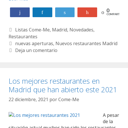
J
o
u
s
0
Compartir
Compartir
Twittear
+1
a
COMPARTIR
r
n
e
j
C
Listas Come-Me
,
Madrid
,
Novedades
,
s
o
t
Restaurantes
a
L
a
t
E
nuevas aperturas
,
Nuevos restaurantes Madrid
ó
u
e
t
Deja un comentario
p
r
g
i
e
a
o
q
z
n
q
r
u
t
u
í
e
Los mejores restaurantes en
e
e
a
t
s
Madrid que han abierto este 2021
r
s
a
d
e
s
e
22 diciembre, 2021
por
Come-Me
v
M
o
a
l
A pesar
d
u
de la
r
c
situación actual muchos han sido los restaurantes