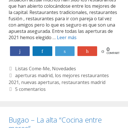
i
i
que han abierto colocándose entre los mejores de
d
o
la capital. Restaurantes tradicionales, restaurantes
q
n
fusión , restaurantes para ir con pareja o tal vez
u
a
con amigos pero lo que es seguro es que son una
e
l
apuesta asegurada. Entre todas las aperturas de
e
a
2021 hemos elegido …
Leer más
L
s
g
o
t
a
s
0
Compartir
Compartir
Twittear
+1
á
COMPARTIR
s
m
n
t
e
d
r
C
Listas Come-Me
,
Novedades
j
e
o
o
a
E
aperturas madrid
,
los mejores restaurantes
j
n
r
2021
t
t
,
nuevas aperturas
,
restaurantes madrid
a
o
e
e
i
5 comentarios
n
m
s
g
q
d
í
r
o
u
o
a
e
h
r
e
m
s
u
í
t
Bugao – La alta “Cocina entre
a
t
e
a
a
d
a