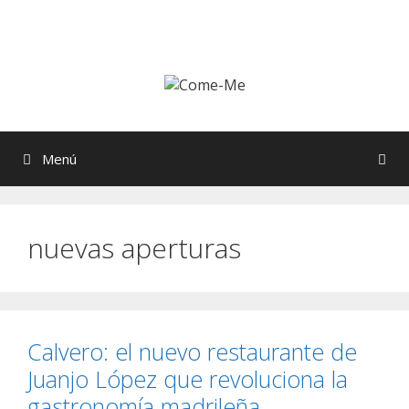
Saltar
al
contenido
Menú
nuevas aperturas
Calvero: el nuevo restaurante de
Juanjo López que revoluciona la
gastronomía madrileña