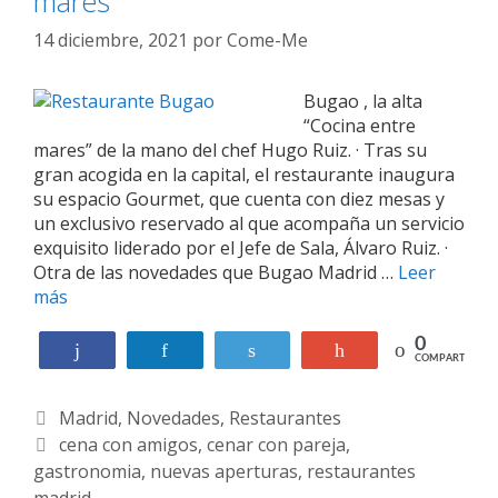
mares”
l
s
s
r
u
l
i
r
14 diciembre, 2021
por
Come-Me
a
l
a
e
e
n
s
Bugao , la alta
ñ
t
t
“Cocina entre
a
e
e
mares” de la mano del chef Hugo Ruiz. · Tras su
s
o
gran acogida en la capital, el restaurante inaugura
e
t
su espacio Gourmet, que cuenta con diez mesas y
n
o
un exclusivo reservado al que acompaña un servicio
M
ñ
exquisito liderado por el Jefe de Sala, Álvaro Ruiz. ·
a
o
Otra de las novedades que Bugao Madrid …
Leer
d
más
B
r
u
i
g
0
Compartir
Compartir
Twittear
+1
d
COMPARTIR
a
q
o
u
C
Madrid
,
Novedades
,
Restaurantes
–
e
L
a
E
cena con amigos
,
cenar con pareja
,
h
a
gastronomia
t
t
,
nuevas aperturas
,
restaurantes
a
a
madrid
e
i