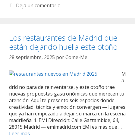
e
e
i
Deja un comentario
l
g
q
n
o
u
u
r
e
e
í
t
Los restaurantes de Madrid que
v
a
a
o
están dejando huella este otoño
s
s
r
e
28 septiembre, 2025
por
Come-Me
s
t
M
a
a
u
drid no para de reinventarse, y este otoño trae
r
nuevas propuestas gastronómicas que merecen tu
a
atención. Aquí te presento seis espacios donde
n
creatividad, técnica y emoción convergen — lugares
t
que ya han empezado a dejar su marca en la escena
e
madrileña. 1. EMi Dirección: Calle Gaztambide, 64,
d
28015 Madrid — emimadrid.com EMi es más que …
e
Leer más
L