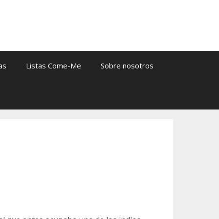
as
Listas Come-Me
Sobre nosotros