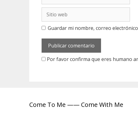
o
r
r
e
S
r
i
e
t
o
Guardar mi nombre, correo electrónico
i
e
o
l
w
e
e
c
b
Por favor confirma que eres humano a
t
r
ó
n
i
c
o
Come To Me —— Come With Me