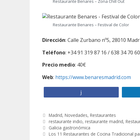
Restaurante Benares – Zona Chill Out
Restaurante Benares – Festival de Color
Dirección
: Calle Zurbano nº5, 28010 Madr
Teléfono
: +34 91 319 87 16 / 638 34 70 60
Precio medio
: 40€
Web
:
https://www.benaresmadrid.com
Compartir
C
Madrid
,
Novedades
,
Restaurantes
a
E
restaurante indio
,
restaurante madrid
,
Restau
N
t
t
Galicia gastronómica
a
e
i
Los 11 Restaurantes de Cocina Tradicional p