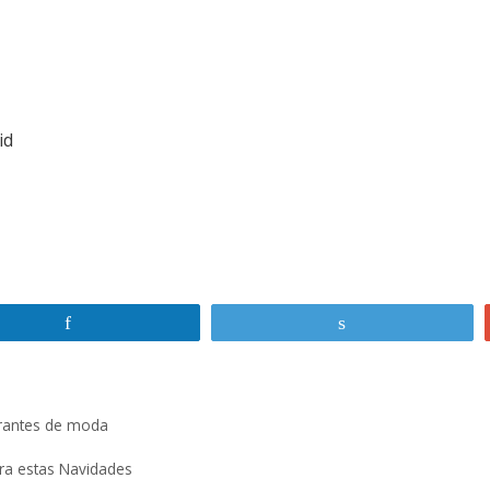
id
Compartir
Twittear
rantes de moda
ara estas Navidades