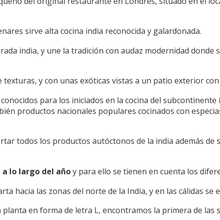
ño del original restaurante en Londres, situado en el loc
Benares sirve alta cocina india reconocida y galardonada.
da india, y une la tradición con audaz modernidad donde se 
e texturas, y con unas exóticas vistas a un patio exterior c
nocidos para los iniciados en la cocina del subcontinente in
ién productos nacionales populares cocinados con especias
ortar todos los productos autóctonos de la india además de 
a lo largo del año
y para ello se tienen en cuenta los difer
rta hacia las zonas del norte de la India, y en las cálidas se e
planta en forma de letra L, encontramos la primera de las sa