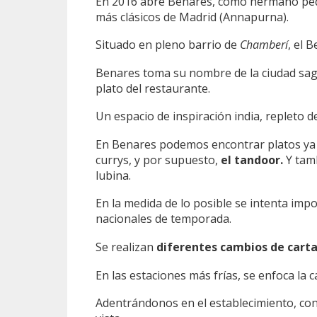
En 2016 abre Benares, como hermano peque
más clásicos de Madrid (Annapurna).
Situado en pleno barrio de
Chamberí
, el 
Benares toma su nombre de la ciudad sagra
plato del restaurante.
Un espacio de inspiración india, repleto d
En Benares podemos encontrar platos ya co
currys, y por supuesto,
el tandoor.
Y tamb
lubina.
En la medida de lo posible se intenta imp
nacionales de temporada.
Se realizan
diferentes cambios de carta 
En las estaciones más frías, se enfoca la ca
Adentrándonos en el establecimiento, con 