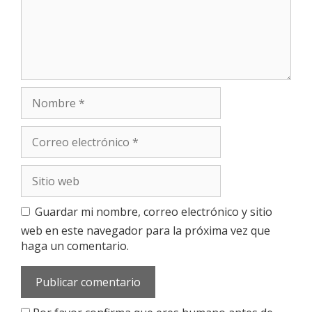
n
t
a
r
i
o
N
o
m
C
b
o
r
r
e
S
r
i
e
t
o
Guardar mi nombre, correo electrónico y sitio
i
e
web en este navegador para la próxima vez que
o
l
haga un comentario.
w
e
e
c
b
t
r