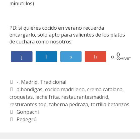
minutillos)
PD: si quieres cocido en verano recuerda
encargarlo, solo apto para valientes de los platos
de cuchara como nosotros.
0
Compartir
Compartir
Twittear
+1
COMPARTIR
C
-
,
Madrid
,
Tradicional
a
E
albondigas
,
cocido madrileno
,
crema catalana
,
croquetas
t
t
,
leche frita
,
restaurantesmadrid
,
resturantes top
e
i
,
taberna pedraza
,
tortilla betanzos
N
g
q
Gonpachi
a
o
u
Pedegrú
v
r
e
e
í
t