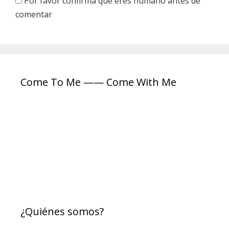
Por favor confirma que eres humano antes de
ó
comentar
n
i
c
o
Come To Me —— Come With Me
¿Quiénes somos?