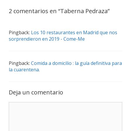
g
a
a
a
s
s
2 comentarios en “
Taberna Pedraza
”
c
i
ó
Pingback:
Los 10 restaurantes en Madrid que nos
n
sorprendieron en 2019 - Come-Me
d
e
e
Pingback:
Comida a domicilio : la guía definitiva para
n
la cuarentena.
t
r
a
Deja un comentario
d
a
C
s
o
m
e