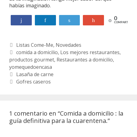
habías imaginado.
0
Compartir
Compartir
Twittear
+1
COMPARTIR
C
Listas Come-Me
,
Novedades
a
E
comida a domicilio
,
Los mejores restaurantes
,
productos gourmet
t
t
,
Restaurantes a domicilio
,
yomequedoencasa
e
i
N
g
q
Lasaña de carne
a
o
u
Gofres caseros
v
r
e
e
í
t
g
a
a
a
s
s
1 comentario en “
Comida a domicilio : la
c
guía definitiva para la cuarentena.
”
i
ó