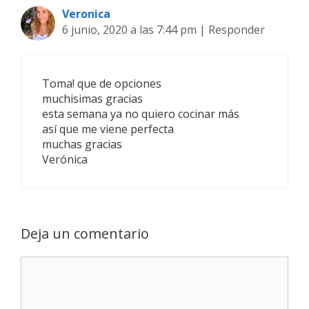
n
Veronica
d
6 junio, 2020 a las 7:44 pm
|
Responder
e
e
n
Toma! que de opciones
t
muchisimas gracias
r
esta semana ya no quiero cocinar más
a
así que me viene perfecta
d
muchas gracias
a
Verónica
s
Deja un comentario
C
o
m