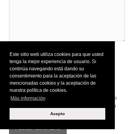
e
n
t
a
r
i
o
N
o
Este sitio web utiliza cookies para que usted
m
tenga la mejor experiencia de usuario. Si
C
b
continúa navegando está dando su
o
r
consentimiento para la aceptación de las
r
e
S
mencionadas cookies y la aceptación de
r
i
e
nuestra política de cookies.
t
o
Guardar mi nombre, correo electrónico y sitio
Más información
i
e
web en este navegador para la próxima vez que
o
l
haga un comentario.
w
Acepto
e
e
c
b
t