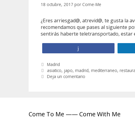
18 octubre, 2017
por
Come-Me
¿Eres arriesgad@, atrevid@, te gusta la ave
recomendamos que pases al siguiente post
sentirás haberte teletransportado, esta
Compartir
C
Madrid
a
E
asiatico
,
japo
,
madrid
,
mediterraneo
,
restaur
t
t
Deja un comentario
e
i
g
q
o
u
r
e
í
t
a
a
Come To Me —— Come With Me
s
s