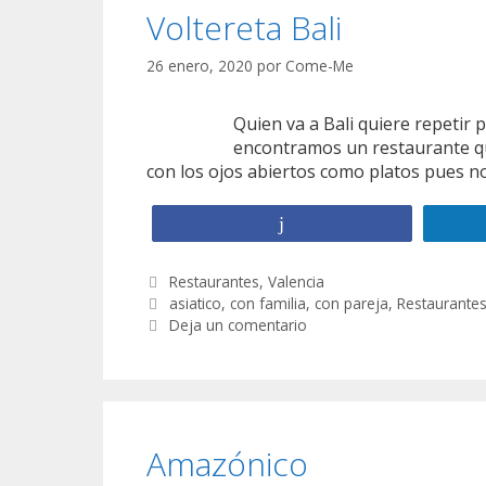
Voltereta Bali
26 enero, 2020
por
Come-Me
Quien va a Bali quiere repetir 
encontramos un restaurante qu
con los ojos abiertos como platos pues 
Compartir
C
Restaurantes
,
Valencia
a
E
asiatico
,
con familia
,
con pareja
,
Restaurantes
t
t
Deja un comentario
e
i
g
q
o
u
r
e
í
t
Amazónico
a
a
s
s