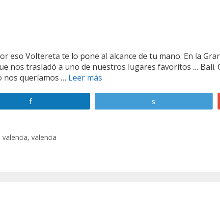
por eso Voltereta te lo pone al alcance de tu mano. En la Gra
e nos trasladó a uno de nuestros lugares favoritos … Bali
no nos queríamos …
Leer más
V
o
l
Compartir
Twittear
t
e
r
 valencia
,
valencia
e
t
a
B
a
l
i