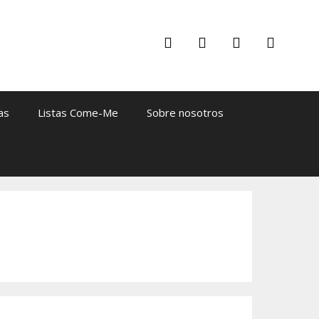
as
Listas Come-Me
Sobre nosotros