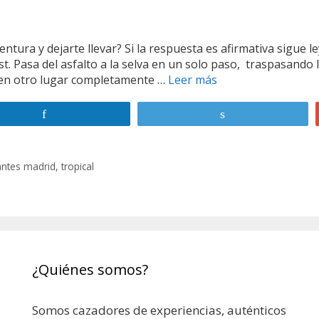
ntura y dejarte llevar? Si la respuesta es afirmativa sigue le
. Pasa del asfalto a la selva en un solo paso, traspasando
r en otro lugar completamente …
Leer más
A
m
a
Compartir
Twittear
z
ó
n
antes madrid
,
tropical
i
c
o
¿Quiénes somos?
Somos cazadores de experiencias, auténticos