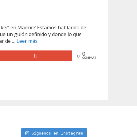
ikkei” en Madrid? Estamos hablando de
ue un guión definido y donde lo que
ar de …
Leer más
N
a
k
0
+1
COMPARTIR
e
i
m
a
Síguenos en Instagram