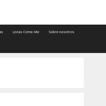
as
Listas Come-Me
Sobre nosotros