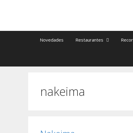
Saltar
al
contenido
Novedades
Restaurantes
Recor
nakeima