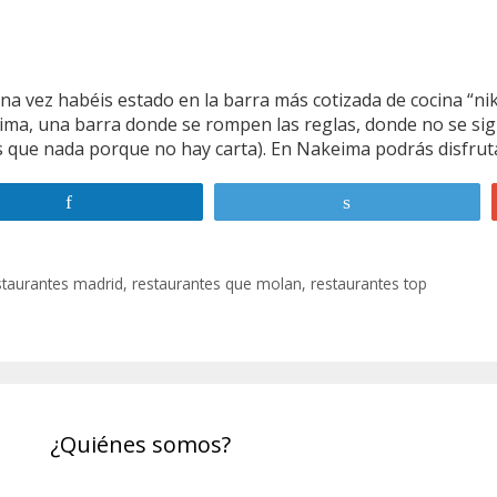
na vez habéis estado en la barra más cotizada de cocina “n
ma, una barra donde se rompen las reglas, donde no se sig
ás que nada porque no hay carta). En Nakeima podrás disfrut
Compartir
Twittear
staurantes madrid
,
restaurantes que molan
,
restaurantes top
¿Quiénes somos?