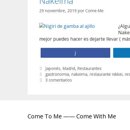
Nakeima
29 noviembre, 2019
por
Come-Me
¿Algu
Nakei
mejor puedes hacer es dejarte llevar ( m
Compartir
C
Japonés
,
Madrid
,
Restaurantes
a
E
gastronomia
,
nakeima
,
restaurante nikkei
,
re
t
t
3 comentarios
e
i
g
q
o
u
r
e
í
t
a
a
Come To Me —— Come With Me
s
s